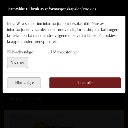
Velg leveringsmåte
Samtykke til bruk av informasjonskapsler/cookies
India Wala samler inn informasjon om besøket ditt. Noe av
AVHENTING
informasjonen vi samler inn er nødvendig for at shopen skal fungere
korrekt. Du kan alltid endre valgene dine ved å klikke på cookies-
LEVERING
knappen under menypunktet.
menu
delivery_dining
watch_later
shopping_basket
Nødvendige
Markedsføring
MENU
SNAREST (15:00)
NOK 0,00
Vis mer
Vi åpner kl. 15:00 I dag
Tillat valgte
Tillat alle
Forretter/Starters