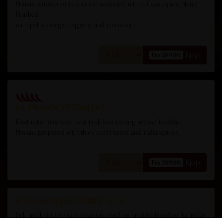
Prawns simmered in a sauce seasoned with a Goan spice blend.
Finished
with palm vinegar, jaggery, and cinnamon.
Kjøp
Fra 289,00
64. PRAWN VINDALOO
Kokt reker tilberedt med tykk karrisausog indiske krydder.
Prwans prepared with thick currysauce and Indianspices.
Kjøp
Fra 289,00
67. GOAN FISH CURRY - G, S
Fisk småkokt i en saus smaksatt med en krydderblanding fra indias