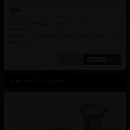
20. TANDOORI GARLIC PRAWN - S
Reker marinert i hvitløk, yoghurtog ulike krydder. Grillet i
tandoori ovn.
Prawns marinated in garlic, yoghurtand various spices.Grilled in a
tandoori oven
Kjøp
Fra 299,00
Kylling retter/Chicken dishes