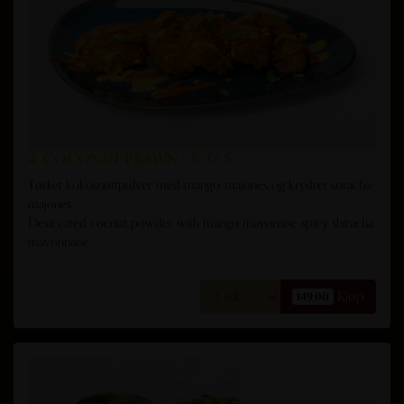
4. COCONUT PRAWN - E, G, S
Tørket kokosnøttpulver med mango-majones og krydret sriracha-
majones.
Desiccated cocnut powder with mango mayonaise spicy shiracha
mayonnaise
Kjøp
149,00