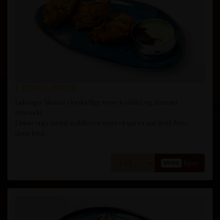
1. ONION BHAJI
Løkringer blandet i forskjellige typer krydder og linsemel,
frityrstekt.
Onion rings mixed in different types of spices and lentil flour,
deep fried.
Kjøp
89,00