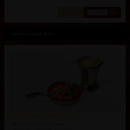
Kjøp
Fra 265,00
Lam retter/Lamb dishes
51. LAMB TIKKA MASALA - M, CN
Grillet lam kokt med krydersaus.
Grilled lamb cooked with spice sauce.