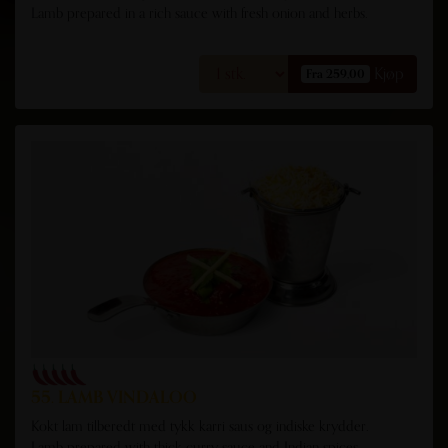
Lamb prepared in a rich sauce with fresh onion and herbs.
Kjøp
Fra 259,00
55. LAMB VINDALOO
Kokt lam tilberedt med tykk karri saus og indiske krydder.
Lamb prepared with thick curry sauce and Indian spices.