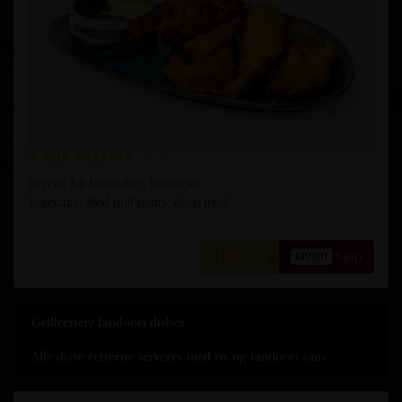
5. MIX PAKORA - S, N
Vegetar fylt butterdeig, frityrstekt.
Vegetarian filled puff pastry, deep fried.
Kjøp
139,00
Grillretter/Tandoori dishes
Alle disse retterne serveres med ris og tandoori saus