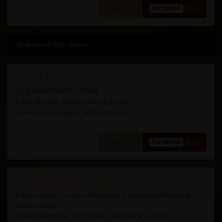
Kjøp
Fra 259,00
Fiskeretter/Fish dishes
62. KARAHI PRAWN - M
62. KARAHI PRAWN 289 KR
Reker tilberedt, hvitløk, urter og krydder.
Cooked prawns, garlic, herbs and spices.
Kjøp
Fra 289,00
63. GOAN PRAWN CURRY - G, S
Reker småkokt i en saus smaksatt med en krydderblanding fra
indias vestkyst.
Til slutt tilsettes det palmeeddik, palmesukker og kanel.