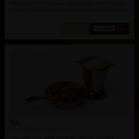
Kyllingfilet tilberedt med spinat, indiske krydder, hvitløk og urter.
Chicken fillet preparedwith spinach, Indian spices and garlic herbs.
Kjøp
Fra 249,00
38. CHICKEN JALFREJI - M
Et sørindisk rett av saftige kylling biter, tilberedt med sterk