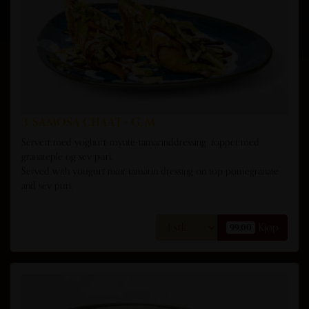
3. SAMOSA CHAAT - G, M
Servert med yoghurt-mynte-tamarinddressing, toppet med
granateple og sev puri.
Served with yougurt mint tamarin dressing on top pomegranate
and sev puri.
Kjøp
99,00