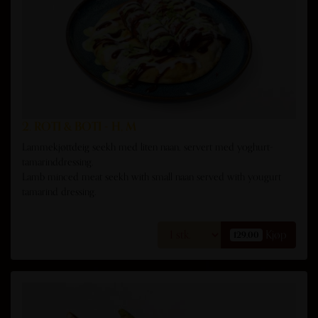
2. ROTI & BOTI - H, M
Lammekjøttdeig seekh med liten naan, servert med yoghurt-
tamarinddressing.
Lamb minced meat seekh with small naan served with yougurt
tamarind dressing.
Kjøp
129,00